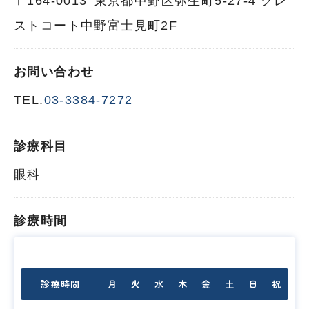
〒164-0013
東京都中野区弥生町5-27-4 クレ
ストコート中野富士見町2F
お問い合わせ
TEL.
03-3384-7272
診療科目
眼科
診療時間
診療時間
月
火
水
木
金
土
日
祝