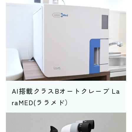
AI搭載クラスBオートクレーブ La
raMED(ララメド）