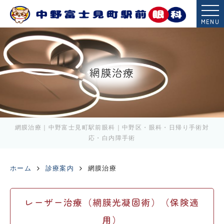
MENU
網膜治療
網膜治療｜中野富士見町駅前眼科｜中野区・眼科・日帰り手術対
応・白内障手術
ホーム
診療案内
網膜治療
レーザー治療（網膜光凝固術）（保険適
用）