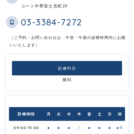
コート中野富士見町2F
03-3384-7272
（ご予約・お問い合わせは、午前・午後の診療時間内にお願
いいたします）
診療科目
眼科
診療時間
月
火
水
木
金
土
日
祝
09:00-13:00
●
●
●
／
●
●
●
●※